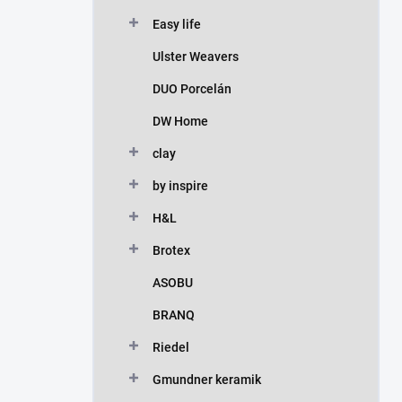
Easy life
Ulster Weavers
DUO Porcelán
DW Home
clay
by inspire
H&L
Brotex
ASOBU
BRANQ
Riedel
Gmundner keramik