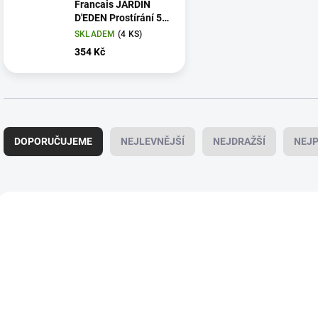
Francais JARDIN
D'EDEN Prostírání 50
x 36 cm Žluté
SKLADEM
(4 KS)
354 Kč
Ř
a
DOPORUČUJEME
NEJLEVNĚJŠÍ
NEJDRAŽŠÍ
NEJP
z
e
n
í
V
p
ý
NOVINKA
LJF_29324
r
p
o
i
d
s
u
p
k
r
t
o