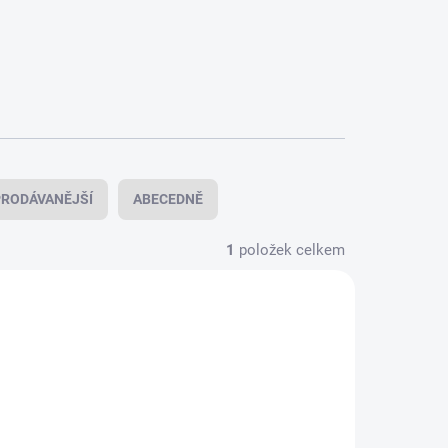
RODÁVANĚJŠÍ
ABECEDNĚ
1
položek celkem