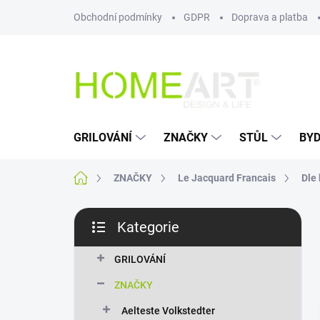
Přejít
Obchodní podmínky
GDPR
Doprava a platba
na
obsah
GRILOVÁNÍ
ZNAČKY
STŮL
BYD
Domů
ZNAČKY
Le Jacquard Francais
Dle
P
Kategorie
o
Přeskočit
s
kategorie
t
GRILOVÁNÍ
r
ZNAČKY
a
n
Aelteste Volkstedter