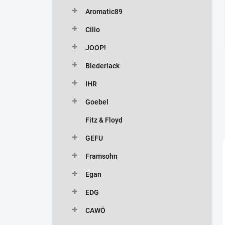
n
Aromatic89
í
p
Cilio
a
n
JOOP!
e
Biederlack
l
IHR
Goebel
Fitz & Floyd
GEFU
Framsohn
Egan
EDG
CAWÖ