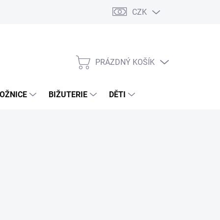
CZK
PRÁZDNÝ KOŠÍK
NÁKUPNÍ
KOŠÍK
OŽNICE
BIŽUTERIE
DĚTI