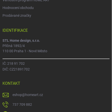
Věrnostní program HOME ART
Hodnocení obchodu
Prodávané značky
IDENTIFIKACE
STL Home design, s.r.o.
Příčná 1892/4
110 00 Praha 1 - Nové Město
IČ: 218 91 702
DIČ: CZ21891702
KONTAKT
eshop
@
homeart.cz
737 709 882