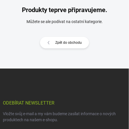
Produkty teprve připravujeme.
Můžete se ale podívat na ostatní kategorie.
Zpět do obchodu
Z
á
p
a
t
í
ODEBÍRAT NEWSLETTER
Vložte svůj e-mail a my vám budeme zasílat informace o nových
produktech na našem e-shopu.