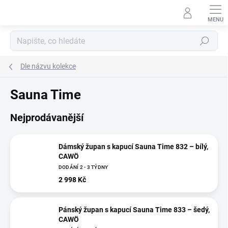
Přejít
na
obsah
Hledat
Dle názvu kolekce
Sauna Time
Nejprodávanější
Dámský župan s kapucí Sauna Time 832 – bílý,
CAWÖ
DODÁNÍ 2 - 3 TÝDNY
2 998 Kč
Pánský župan s kapucí Sauna Time 833 – šedý,
CAWÖ