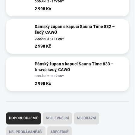
DODÁNÍ 2 - 3 TÝDNY
2 998 Kč
Dámský župan s kapucí Sauna Time 832 –
šedý, CAWÖ
DODÁNÍ 2 - 3 TÝDNY
2 998 Kč
Pánský župan s kapucí Sauna Time 833 –
tmavě šedý, CAWÖ
DODÁNÍ 2 - 3 TÝDNY
2 998 Kč
Ř
a
DOPORUČUJEME
NEJLEVNĚJŠÍ
NEJDRAŽŠÍ
z
e
NEJPRODÁVANĚJŠÍ
ABECEDNĚ