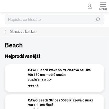
Přejít
na
obsah
Hledat
Dle názvu kolekce
Beach
Nejprodávanější
CAWÖ Beach Wave 5579 Plážová osuška
90x180 cm modrá oceán
DODÁNÍ 3 - 4 TÝDNY
999 Kč
CAWÖ Beach Stripes 5583 Plážová osuška
90x180 cm žlutá