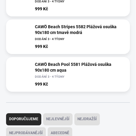
DODÁNÍ 3 - 4 TÝDNY
999 Kč
CAWÖ Beach Stripes 5582 Plážová osuška
90x180 cm tmavě modrá
DODÁNÍ 3 - 4 TÝDNY
999 Kč
CAWÖ Beach Pool 5581 Plážová osuška
90x180 cm aqua
DODÁNÍ 3 - 4 TÝDNY
999 Kč
Ř
a
DOPORUČUJEME
NEJLEVNĚJŠÍ
NEJDRAŽŠÍ
z
e
NEJPRODÁVANĚJŠÍ
ABECEDNĚ