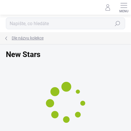
Přejít
na
obsah
Hledat
Dle názvu kolekce
New Stars