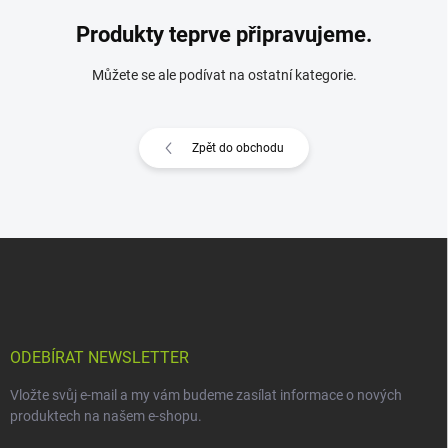
Produkty teprve připravujeme.
Můžete se ale podívat na ostatní kategorie.
Zpět do obchodu
Z
á
p
a
t
í
ODEBÍRAT NEWSLETTER
Vložte svůj e-mail a my vám budeme zasílat informace o nových
produktech na našem e-shopu.