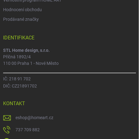
Věrnostní program HOME ART
Hodnocení obchodu
Prodávané značky
IDENTIFIKACE
STL Home design, s.r.o.
Příčná 1892/4
110 00 Praha 1 - Nové Město
IČ: 218 91 702
DIČ: CZ21891702
KONTAKT
eshop
@
homeart.cz
737 709 882