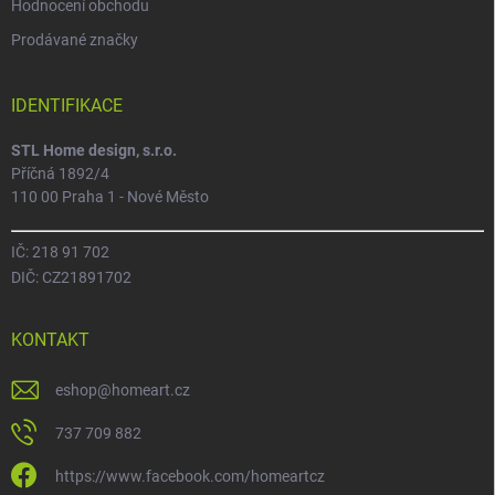
Hodnocení obchodu
Prodávané značky
IDENTIFIKACE
STL Home design, s.r.o.
Příčná 1892/4
110 00 Praha 1 - Nové Město
IČ: 218 91 702
DIČ: CZ21891702
KONTAKT
eshop
@
homeart.cz
737 709 882
https://www.facebook.com/homeartcz