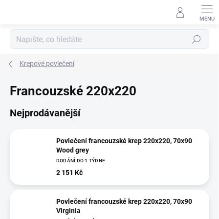
Přejít
na
obsah
Hledat
Krepové povlečení
Francouzské 220x220
Nejprodávanější
Povlečení francouzské krep 220x220, 70x90
Wood grey
DODÁNÍ DO 1 TÝDNE
2 151 Kč
Povlečení francouzské krep 220x220, 70x90
Virginia