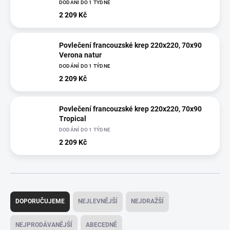
DODÁNÍ DO 1 TÝDNE
2 209 Kč
Povlečení francouzské krep 220x220, 70x90
Verona natur
DODÁNÍ DO 1 TÝDNE
2 209 Kč
Povlečení francouzské krep 220x220, 70x90
Tropical
DODÁNÍ DO 1 TÝDNE
2 209 Kč
Ř
a
DOPORUČUJEME
NEJLEVNĚJŠÍ
NEJDRAŽŠÍ
z
e
NEJPRODÁVANĚJŠÍ
ABECEDNĚ