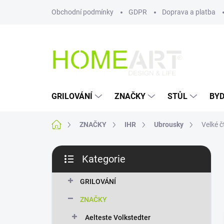
Přejít
Obchodní podmínky
GDPR
Doprava a platba
na
obsah
GRILOVÁNÍ
ZNAČKY
STŮL
BYD
Domů
ZNAČKY
IHR
Ubrousky
Velké 
P
Kategorie
o
Přeskočit
s
kategorie
t
GRILOVÁNÍ
r
ZNAČKY
a
n
Aelteste Volkstedter