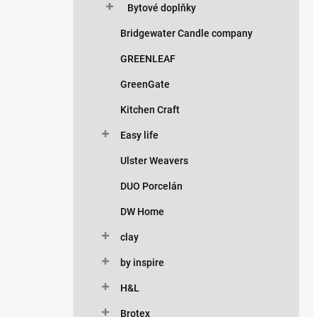
Bytové doplňky
Bridgewater Candle company
GREENLEAF
GreenGate
Kitchen Craft
Easy life
Ulster Weavers
DUO Porcelán
DW Home
clay
by inspire
H&L
Brotex