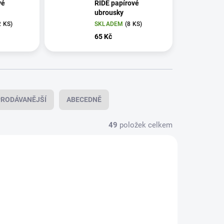
vé
RIDE papírové
ubrousky
2 KS)
SKLADEM
(8 KS)
65 Kč
RODÁVANĚJŠÍ
ABECEDNĚ
49
položek celkem
TIP
1017700
L 1012440
VÝPRODEJ