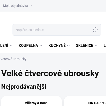
Moje objednávka
Hledat
LENÍ
KOUPELNA
KUCHYNĚ
SKLENICE
L
čtvercové ubrousky
Velké čtvercové ubrousky
Nejprodávanější
Villeroy & Boch
IHR HAPPY