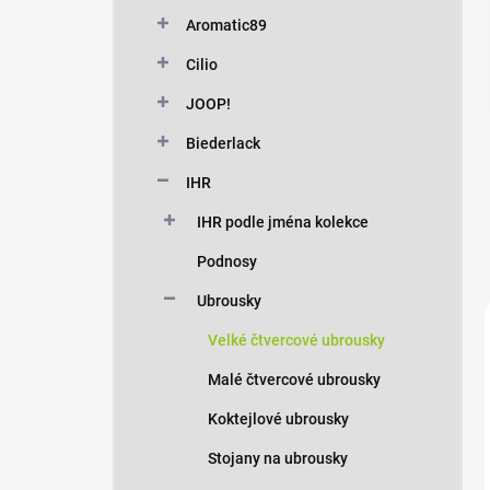
n
Aromatic89
í
p
Cilio
a
n
JOOP!
e
Biederlack
l
IHR
IHR podle jména kolekce
Podnosy
Ubrousky
Velké čtvercové ubrousky
Malé čtvercové ubrousky
Koktejlové ubrousky
Stojany na ubrousky