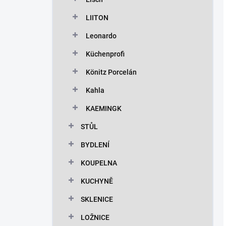
LIITON
Leonardo
Küchenprofi
Könitz Porcelán
Kahla
KAEMINGK
STŮL
BYDLENÍ
KOUPELNA
KUCHYNĚ
SKLENICE
LOŽNICE