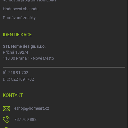
Věrnostní program HOME ART
Hodnocení obchodu
Prodávané značky
IDENTIFIKACE
STL Home design, s.r.o.
Příčná 1892/4
110 00 Praha 1 - Nové Město
IČ: 218 91 702
DIČ: CZ21891702
KONTAKT
eshop
@
homeart.cz
737 709 882