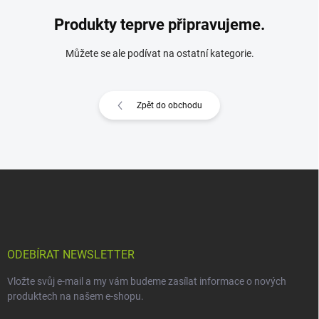
Produkty teprve připravujeme.
Můžete se ale podívat na ostatní kategorie.
Zpět do obchodu
Z
á
p
a
t
í
ODEBÍRAT NEWSLETTER
Vložte svůj e-mail a my vám budeme zasílat informace o nových
produktech na našem e-shopu.