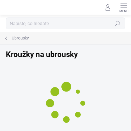
Přejít
na
obsah
Hledat
Ubrousky
Kroužky na ubrousky