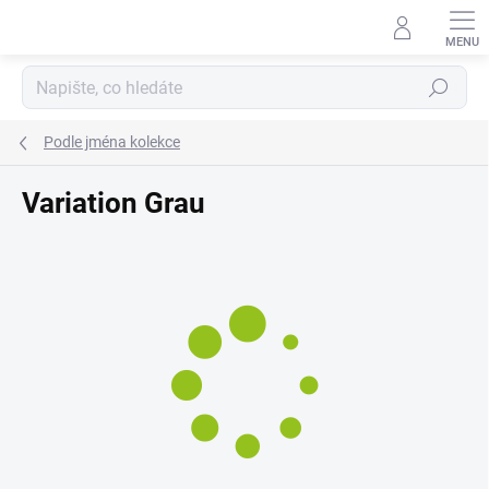
Přejít
na
obsah
Hledat
Podle jména kolekce
Variation Grau