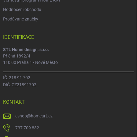
Věrnostní program HOME ART
Hodnocení obchodu
Prodávané značky
IDENTIFIKACE
STL Home design, s.r.o.
Příčná 1892/4
110 00 Praha 1 - Nové Město
IČ: 218 91 702
DIČ: CZ21891702
KONTAKT
eshop
@
homeart.cz
737 709 882