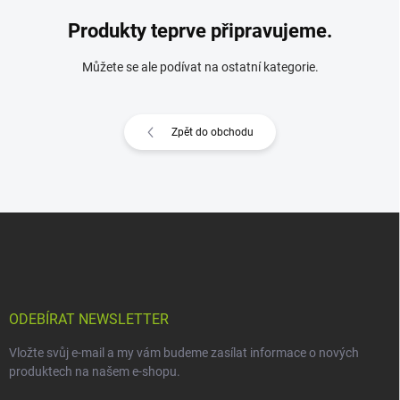
Produkty teprve připravujeme.
Můžete se ale podívat na ostatní kategorie.
Zpět do obchodu
Z
á
p
a
t
í
ODEBÍRAT NEWSLETTER
Vložte svůj e-mail a my vám budeme zasílat informace o nových
produktech na našem e-shopu.