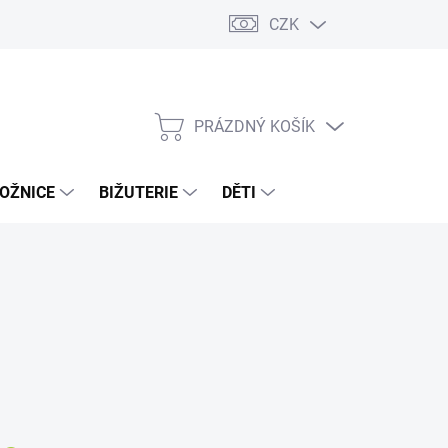
CZK
PRÁZDNÝ KOŠÍK
NÁKUPNÍ
KOŠÍK
OŽNICE
BIŽUTERIE
DĚTI