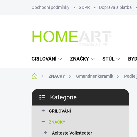
Přejít
Obchodní podmínky
GDPR
Doprava a platba
na
obsah
GRILOVÁNÍ
ZNAČKY
STŮL
BYD
Domů
ZNAČKY
Gmundner keramik
Podle 
P
Kategorie
o
Přeskočit
s
kategorie
t
GRILOVÁNÍ
r
ZNAČKY
a
n
Aelteste Volkstedter