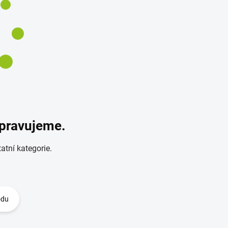
ipravujeme.
atní kategorie.
odu