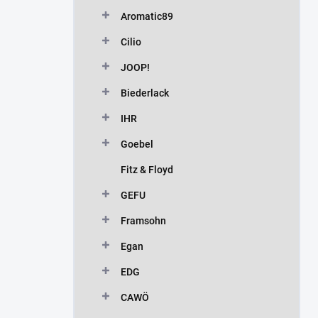
n
Aromatic89
í
p
Cilio
a
n
JOOP!
e
Biederlack
l
IHR
Goebel
Fitz & Floyd
GEFU
Framsohn
Egan
EDG
CAWÖ