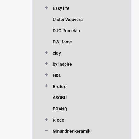
Easy life
Ulster Weavers
DUO Porcelán
DW Home
clay
by inspire
H&L
Brotex
ASOBU
BRANQ
Riedel
Gmundner keramik