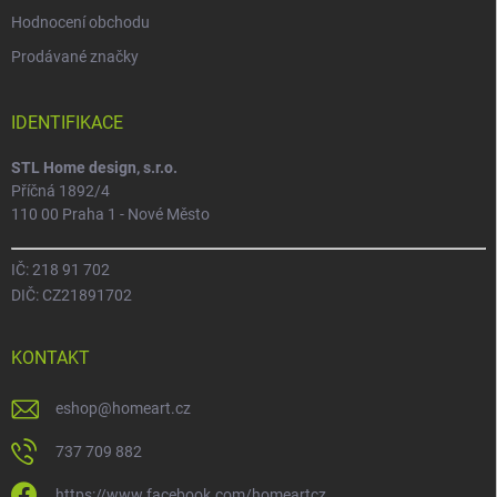
Hodnocení obchodu
Prodávané značky
IDENTIFIKACE
STL Home design, s.r.o.
Příčná 1892/4
110 00 Praha 1 - Nové Město
IČ: 218 91 702
DIČ: CZ21891702
KONTAKT
eshop
@
homeart.cz
737 709 882
https://www.facebook.com/homeartcz