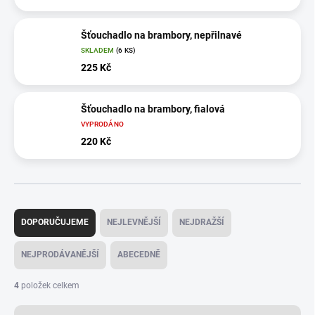
Šťouchadlo na brambory, nepřilnavé
SKLADEM
(6 KS)
225 Kč
Šťouchadlo na brambory, fialová
VYPRODÁNO
220 Kč
Ř
a
DOPORUČUJEME
NEJLEVNĚJŠÍ
NEJDRAŽŠÍ
z
e
NEJPRODÁVANĚJŠÍ
ABECEDNĚ
n
í
4
položek celkem
p
r