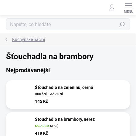
Přejít
na
obsah
Hledat
Kuchyňské náčiní
Šťouchadla na brambory
Nejprodávanější
Šťouchadlo na zeleninu, černá
DODÁNÍ 3 AŽ 7 DNÍ
145 Kč
Štouchadlo na brambory, nerez
SKLADEM
(3 KS)
419 Kč