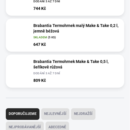
DODÁNÍ 3 AŽ 7 DNÍ
744 Kč
Brabantia Termohrnek malý Make & Take 0,2 l,
jemně béžová
SKLADEM
(5 KS)
647 Kč
Brabantia Termohrnek Make & Take 0,5 l,
šeříkově růžová
DODÁNÍ 3 AŽ 7 DNÍ
809 Kč
Ř
a
DOPORUČUJEME
NEJLEVNĚJŠÍ
NEJDRAŽŠÍ
z
e
NEJPRODÁVANĚJŠÍ
ABECEDNĚ