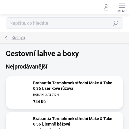
Přejít
na
obsah
Hledat
Kuchyň
Cestovní lahve a boxy
Nejprodávanější
Brabantia Termohrnek střední Make & Take
0,36 l, šeříkově růžová
DODÁNÍ 3 AŽ 7 DNÍ
744 Kč
Brabantia Termohrnek střední Make & Take
0,36 l, jemně béžová