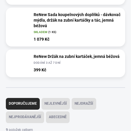
ReNew Sada koupelnových doplňků - dávkovač
mýdla, držák na zubní kartáčky a tác, jemná
béžová
SKLADEM
(1 KS)
1 079 Kč
ReNew Držák na zubní kartáček, jemná béžová
DODÁNÍ 3 AŽ 7 DNÍ
399 Kč
Ř
a
DOPORUČUJEME
NEJLEVNĚJŠÍ
NEJDRAŽŠÍ
z
e
NEJPRODÁVANĚJŠÍ
ABECEDNĚ
n
í
9
položek celkem