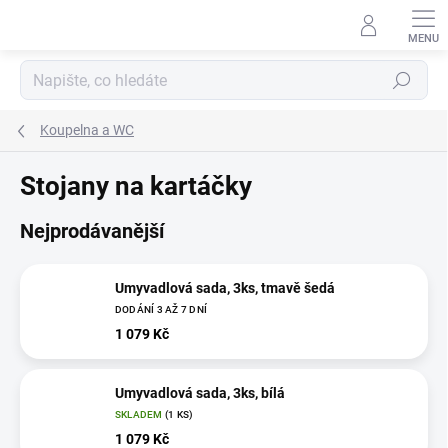
Přejít
na
obsah
Hledat
Koupelna a WC
Stojany na kartáčky
Nejprodávanější
Umyvadlová sada, 3ks, tmavě šedá
DODÁNÍ 3 AŽ 7 DNÍ
1 079 Kč
Umyvadlová sada, 3ks, bílá
SKLADEM
(1 KS)
1 079 Kč