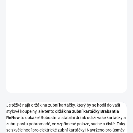
cena:
−
+
Přidat do košíku
ReNew držák na zubní kartáček
- pojme několik zubních kartáčků
a tubu zubní pasty nebo 2 elektrické kartáčky, organizovaný a
udržuje obsah ve svislé poloze, vyjímatelná přepážka s otvory pro
odtok vody, protiskluzová základna, materiály odolné vůči korozi,
5-letá záruka, 100 % recyklovatelný.
DETAILNÍ INFORMACE
ZEPTAT SE
HLÍDAT
Je těžké najít držák na zubní kartáčky, který by se hodil do vaší
stylové koupelny, ale tento
držák na zubní kartáčky Brabantia
ReNew
to dokáže! Robustní a stabilní držák udrží vaše kartáčky a
zubní pastu pohromadě, ve vzpřímené poloze, suché a čisté. Taky
se skvěle hodí pro elektrické zubní kartáčky! Navrženo pro úsměv.