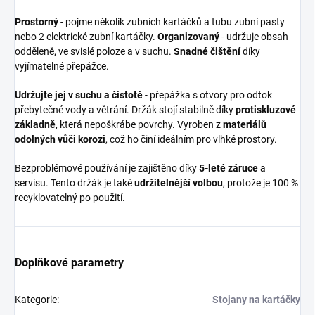
Prostorný
- pojme několik zubních kartáčků a tubu zubní pasty
nebo 2 elektrické zubní kartáčky.
Organizovaný
- udržuje obsah
odděleně, ve svislé poloze a v suchu.
Snadné čištění
díky
vyjímatelné přepážce.
Udržujte jej v suchu a čistotě
- přepážka s otvory pro odtok
přebytečné vody a větrání. Držák stojí stabilně díky
protiskluzové
základně
, která nepoškrábe povrchy. Vyroben z
materiálů
odolných vůči korozi
, což ho činí ideálním pro vlhké prostory.
Bezproblémové používání je zajištěno díky
5-leté záruce
a
servisu. Tento držák je také
udržitelnější volbou
, protože je 100 %
recyklovatelný po použití.
Doplňkové parametry
Kategorie
:
Stojany na kartáčky