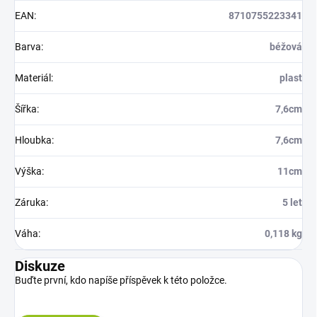
EAN
:
8710755223341
Barva
:
béžová
Materiál
:
plast
Šířka
:
7,6cm
Hloubka
:
7,6cm
Výška
:
11cm
Záruka
:
5 let
Váha
:
0,118 kg
Diskuze
Buďte první, kdo napíše příspěvek k této položce.