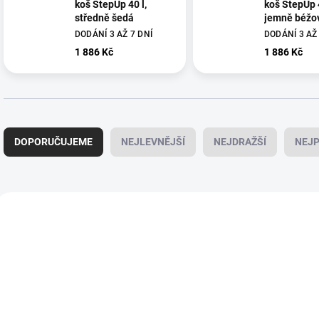
koš StepUp 40 l,
koš StepUp 4
středně šedá
jemně béžo
DODÁNÍ 3 AŽ 7 DNÍ
DODÁNÍ 3 AŽ 
1 886 Kč
1 886 Kč
Ř
a
DOPORUČUJEME
NEJLEVNĚJŠÍ
NEJDRAŽŠÍ
NEJP
z
e
n
í
V
p
ý
B_251726
B
r
p
o
i
d
s
u
p
k
r
t
o