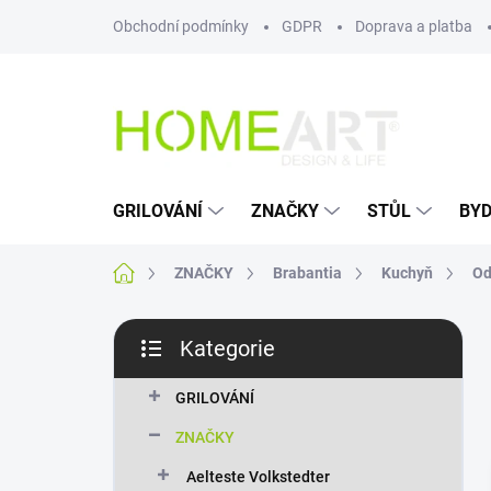
Přejít
Obchodní podmínky
GDPR
Doprava a platba
na
obsah
GRILOVÁNÍ
ZNAČKY
STŮL
BYD
Domů
ZNAČKY
Brabantia
Kuchyň
Od
P
Kategorie
o
Přeskočit
s
kategorie
t
GRILOVÁNÍ
r
ZNAČKY
a
n
Aelteste Volkstedter