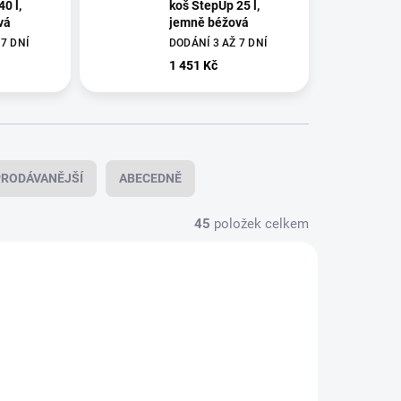
0 l,
koš StepUp 25 l,
vá
jemně béžová
7 DNÍ
DODÁNÍ 3 AŽ 7 DNÍ
1 451 Kč
RODÁVANĚJŠÍ
ABECEDNĚ
45
položek celkem
_255465
B_251740