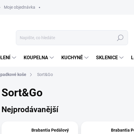
Moje objednávka
Hledat
LENÍ
KOUPELNA
KUCHYNĚ
SKLENICE
L
padkové koše
Sort&Go
Sort&Go
Nejprodávanější
Brabantia Pedálový
Brabantia P