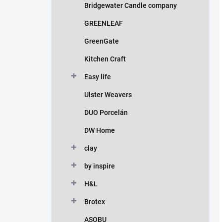
Bridgewater Candle company
GREENLEAF
GreenGate
Kitchen Craft
Easy life
Ulster Weavers
DUO Porcelán
DW Home
clay
by inspire
H&L
Brotex
ASOBU