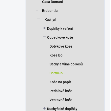
Casa Domani
Brabantia
Kuchyň
Doplňky k vaření
Odpadkové koše
Dotykové koše
Koše Bo
Sáčky a vůně do košů
Sort&Go
Koše na papír
Pedálové koše
Vestavné koše
Kuchyňské doplňky