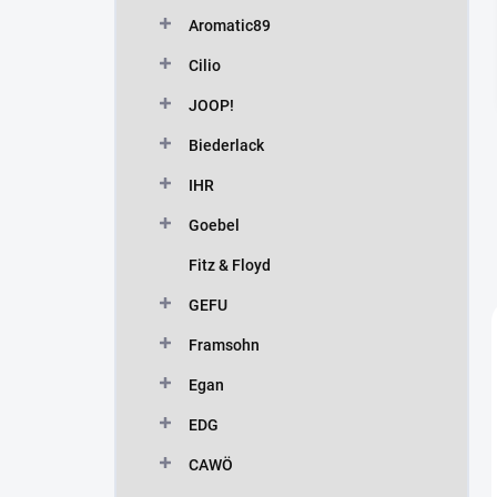
n
Aromatic89
í
p
Cilio
a
n
JOOP!
e
Biederlack
l
IHR
Goebel
Fitz & Floyd
GEFU
Framsohn
Egan
EDG
CAWÖ