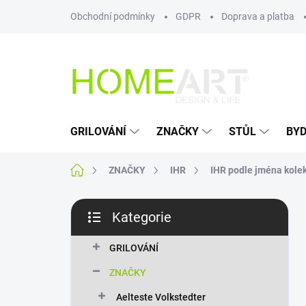
Přejít
Obchodní podmínky
GDPR
Doprava a platba
na
obsah
GRILOVÁNÍ
ZNAČKY
STŮL
BYD
Domů
ZNAČKY
IHR
IHR podle jména kole
P
Kategorie
o
Přeskočit
s
kategorie
t
GRILOVÁNÍ
r
ZNAČKY
a
n
Aelteste Volkstedter