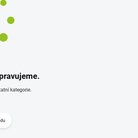
ipravujeme.
atní kategorie.
odu