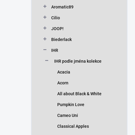
n
Aromatic89
í
p
Cilio
a
n
JOOP!
e
Biederlack
l
IHR
IHR podle jména kolekce
Acacia
Acorn
All about Black & White
Pumpkin Love
Cameo Uni
Classical Apples