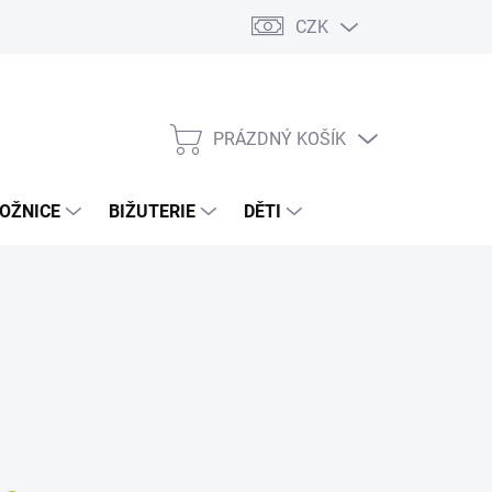
CZK
PRÁZDNÝ KOŠÍK
NÁKUPNÍ
KOŠÍK
OŽNICE
BIŽUTERIE
DĚTI