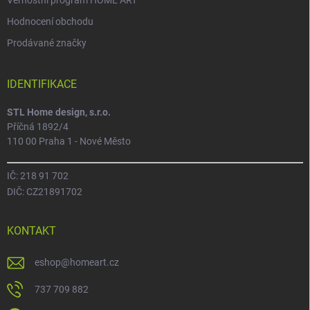
Věrnostní program HOME ART
Hodnocení obchodu
Prodávané značky
IDENTIFIKACE
STL Home design, s.r.o.
Příčná 1892/4
110 00 Praha 1 - Nové Město
IČ: 218 91 702
DIČ: CZ21891702
KONTAKT
eshop
@
homeart.cz
737 709 882