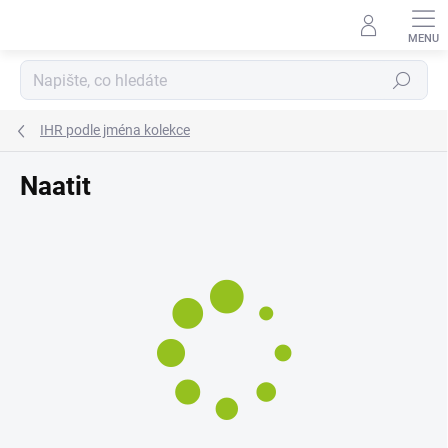
Přejít
na
obsah
Hledat
IHR podle jména kolekce
Naatit