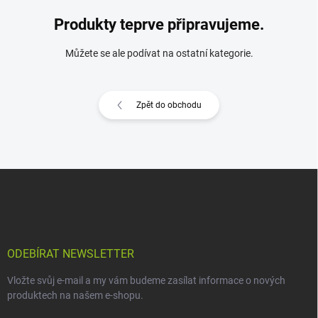
Produkty teprve připravujeme.
Můžete se ale podívat na ostatní kategorie.
Zpět do obchodu
Z
á
p
a
t
í
ODEBÍRAT NEWSLETTER
Vložte svůj e-mail a my vám budeme zasílat informace o nových
produktech na našem e-shopu.