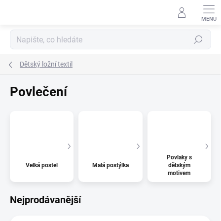
Přejít
na
obsah
Hledat
Dětský ložní textil
Povlečení
Povlaky s
Velká postel
Malá postýlka
dětským
motivem
Nejprodávanější