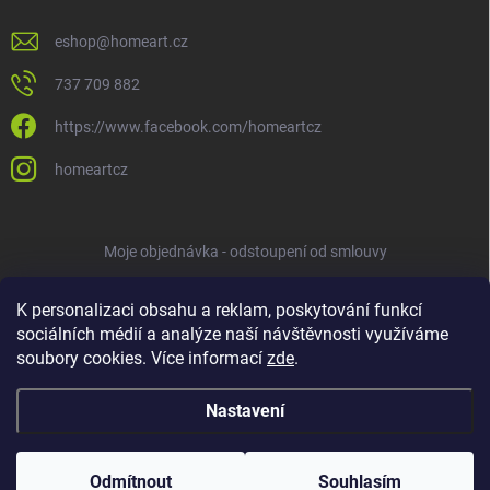
eshop
@
homeart.cz
737 709 882
https://www.facebook.com/homeartcz
homeartcz
Moje objednávka - odstoupení od smlouvy
K personalizaci obsahu a reklam, poskytování funkcí
sociálních médií a analýze naší návštěvnosti využíváme
soubory cookies. Více informací
zde
.
Nastavení
Copyright 2026
HOMEART
. Všechna práva vyhrazena.
Upravit nastavení
cookies
Odmítnout
Souhlasím
Vytvořil Shoptet
ve spolupráci s