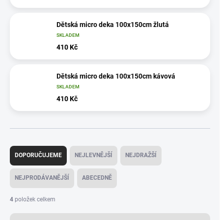
Dětská micro deka 100x150cm žlutá
SKLADEM
410 Kč
Dětská micro deka 100x150cm kávová
SKLADEM
410 Kč
Ř
a
DOPORUČUJEME
NEJLEVNĚJŠÍ
NEJDRAŽŠÍ
z
e
NEJPRODÁVANĚJŠÍ
ABECEDNĚ
n
í
4
položek celkem
p
r