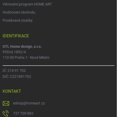
Věrnostní program HOME ART
Hodnocení obchodu
Prodávané značky
IDENTIFIKACE
STL Home design, s.r.o.
Příčná 1892/4
110 00 Praha 1 - Nové Město
IČ: 218 91 702
DIČ: CZ21891702
KONTAKT
eshop
@
homeart.cz
737 709 882