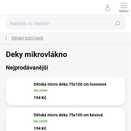
Přejít
na
obsah
Hledat
Dětský ložní textil
Deky mikrovlákno
Nejprodávanější
Dětská micro deka 75x100 cm lososová
SKLADEM
194 Kč
Dětská micro deka 75x100 cm kávová
SKLADEM
194 Kč