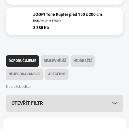
JOOP! Tone Kupfer pléd 150 x 200 cm
DODÁNÍ 3 - 4 TÝDNY
3 385 Kč
Ř
a
DOPORUČUJEME
NEJLEVNĚJŠÍ
NEJDRAŽŠÍ
z
e
NEJPRODÁVANĚJŠÍ
ABECEDNĚ
n
í
3
položek celkem
p
r
OTEVŘÍT FILTR
o
d
u
V
k
ý