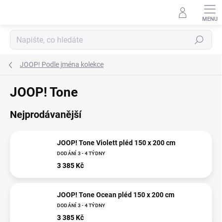
Přejít
na
obsah
Hledat
JOOP! Podle jména kolekce
JOOP! Tone
Nejprodávanější
JOOP! Tone Violett pléd 150 x 200 cm
DODÁNÍ 3 - 4 TÝDNY
3 385 Kč
JOOP! Tone Ocean pléd 150 x 200 cm
DODÁNÍ 3 - 4 TÝDNY
3 385 Kč