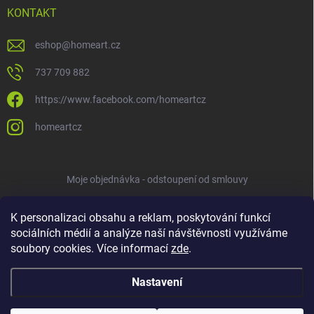
KONTAKT
eshop
@
homeart.cz
737 709 882
https://www.facebook.com/homeartcz
homeartcz
Moje objednávka - odstoupení od smlouvy
K personalizaci obsahu a reklam, poskytování funkcí
sociálních médií a analýze naší návštěvnosti využíváme
soubory cookies. Více informací
zde
.
Nastavení
Copyright 2026
HOMEART
. Všechna práva vyhrazena.
Upravit nastavení
cookies