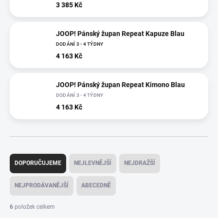
3 385 Kč
JOOP! Pánský župan Repeat Kapuze Blau
DODÁNÍ 3 - 4 TÝDNY
4 163 Kč
JOOP! Pánský župan Repeat Kimono Blau
DODÁNÍ 3 - 4 TÝDNY
4 163 Kč
Ř
a
DOPORUČUJEME
NEJLEVNĚJŠÍ
NEJDRAŽŠÍ
z
e
NEJPRODÁVANĚJŠÍ
ABECEDNĚ
n
í
6
položek celkem
p