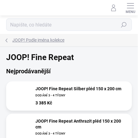
Přejít
na
obsah
Hledat
JOOP! Podle jména kolekce
JOOP! Fine Repeat
Nejprodávanější
JOOP! Fine Repeat Silber pléd 150 x 200 cm
DODÁNÍ 3 - 4 TÝDNY
3 385 Kč
JOOP! Fine Repeat Anthrazit pléd 150 x 200
cm
DODÁNÍ 3 - 4 TÝDNY