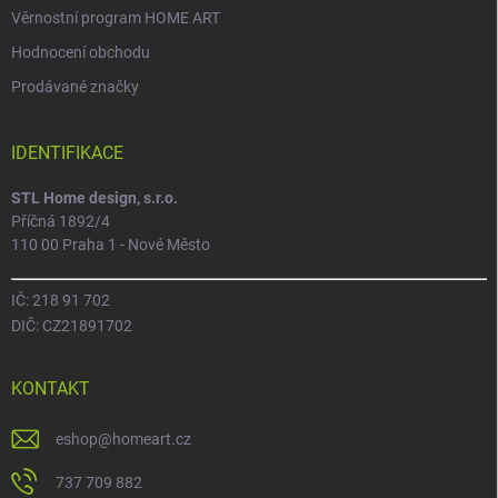
Věrnostní program HOME ART
Hodnocení obchodu
Prodávané značky
IDENTIFIKACE
STL Home design, s.r.o.
Příčná 1892/4
110 00 Praha 1 - Nové Město
IČ: 218 91 702
DIČ: CZ21891702
KONTAKT
eshop
@
homeart.cz
737 709 882