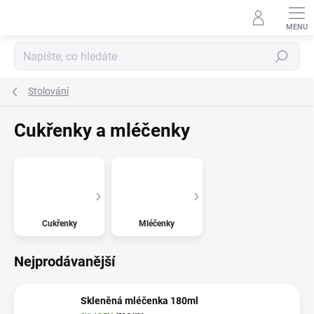
Přejít
na
obsah
Hledat
Stolování
Cukřenky a mléčenky
Cukřenky
Mléčenky
Nejprodávanější
Skleněná mléčenka 180ml