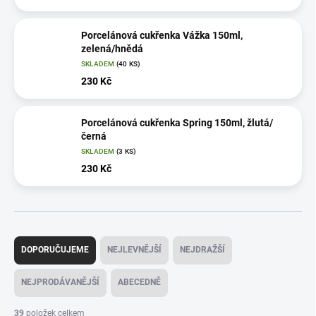
Porcelánová cukřenka Vážka 150ml,
zelená/hnědá
SKLADEM
(40 KS)
230 Kč
Porcelánová cukřenka Spring 150ml, žlutá/
černá
SKLADEM
(3 KS)
230 Kč
Ř
a
DOPORUČUJEME
NEJLEVNĚJŠÍ
NEJDRAŽŠÍ
z
e
NEJPRODÁVANĚJŠÍ
ABECEDNĚ
n
í
39
položek celkem