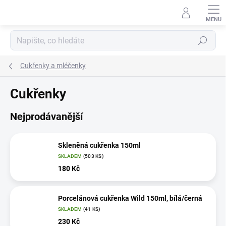
Přejít
na
obsah
Hledat
Cukřenky a mléčenky
Cukřenky
Nejprodávanější
Skleněná cukřenka 150ml
SKLADEM
(503 KS)
180 Kč
Porcelánová cukřenka Wild 150ml, bílá/černá
SKLADEM
(41 KS)
230 Kč