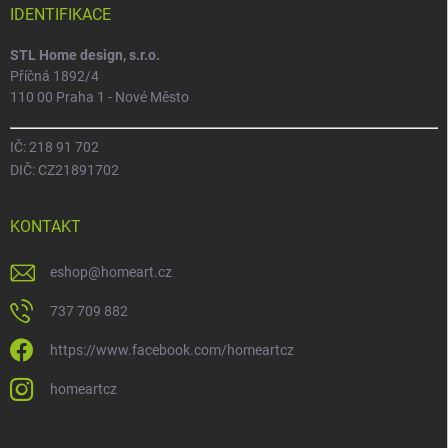
IDENTIFIKACE
STL Home design, s.r.o.
Příčná 1892/4
110 00 Praha 1 - Nové Město
IČ: 218 91 702
DIČ: CZ21891702
KONTAKT
eshop
@
homeart.cz
737 709 882
https://www.facebook.com/homeartcz
homeartcz