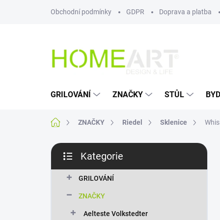
Přejít
Obchodní podmínky
GDPR
Doprava a platba
na
obsah
GRILOVÁNÍ
ZNAČKY
STŮL
BYD
Domů
ZNAČKY
Riedel
Sklenice
Whis
P
Kategorie
o
Přeskočit
s
kategorie
t
GRILOVÁNÍ
r
ZNAČKY
a
n
Aelteste Volkstedter