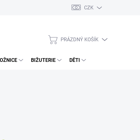
CZK
PRÁZDNÝ KOŠÍK
NÁKUPNÍ
KOŠÍK
OŽNICE
BIŽUTERIE
DĚTI