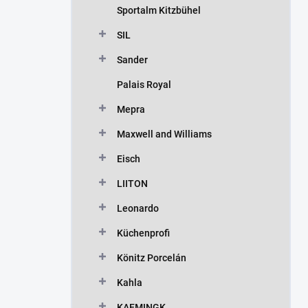
Sportalm Kitzbühel
SIL
Sander
Palais Royal
Mepra
Maxwell and Williams
Eisch
LIITON
Leonardo
Küchenprofi
Könitz Porcelán
Kahla
KAEMINGK