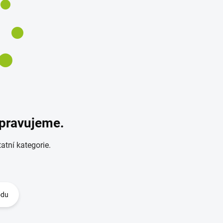
ipravujeme.
atní kategorie.
odu