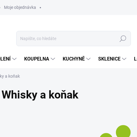
Moje objednávka
Hledat
LENÍ
KOUPELNA
KUCHYNĚ
SKLENICE
L
ky a koňak
Whisky a koňak