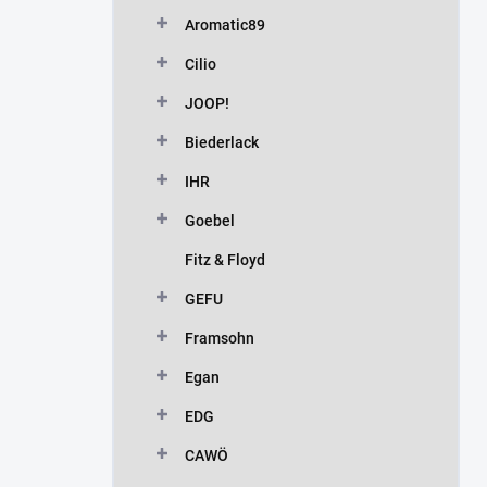
n
Aromatic89
í
p
Cilio
a
n
JOOP!
e
Biederlack
l
IHR
Goebel
Fitz & Floyd
GEFU
Framsohn
Egan
EDG
CAWÖ