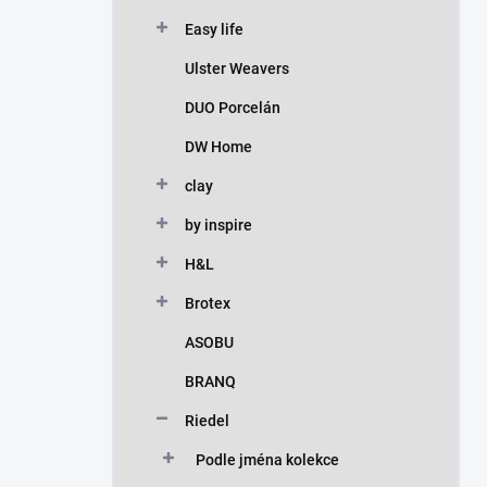
Easy life
Ulster Weavers
DUO Porcelán
DW Home
clay
by inspire
H&L
Brotex
ASOBU
BRANQ
Riedel
Podle jména kolekce