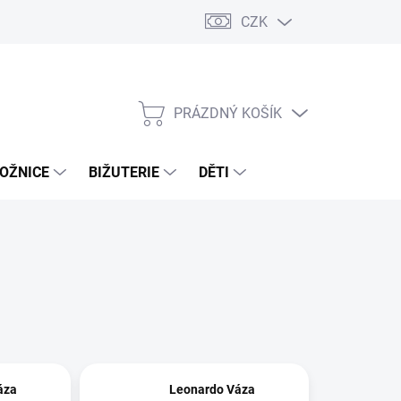
CZK
PRÁZDNÝ KOŠÍK
NÁKUPNÍ
KOŠÍK
OŽNICE
BIŽUTERIE
DĚTI
áza
Leonardo Váza