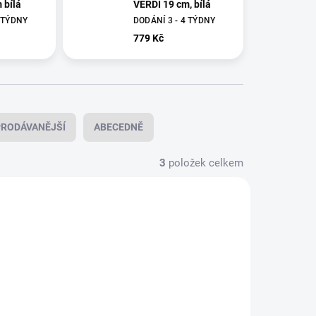
 bílá
VERDI 19 cm, bílá
4 TÝDNY
DODÁNÍ 3 - 4 TÝDNY
779 Kč
RODÁVANĚJŠÍ
ABECEDNĚ
3
položek celkem
L055274
L055275