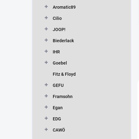
n
Aromatic89
í
p
Cilio
a
n
JOOP!
e
Biederlack
l
IHR
Goebel
Fitz & Floyd
GEFU
Framsohn
Egan
EDG
CAWÖ