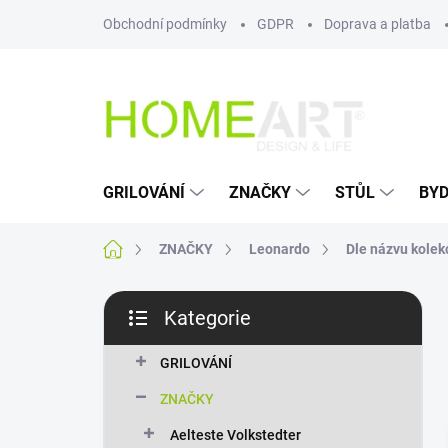
Přejít
Obchodní podmínky
GDPR
Doprava a platba
na
obsah
GRILOVÁNÍ
ZNAČKY
STŮL
BYD
Domů
ZNAČKY
Leonardo
Dle názvu kolek
P
Kategorie
o
Přeskočit
s
kategorie
t
GRILOVÁNÍ
r
ZNAČKY
a
n
Aelteste Volkstedter