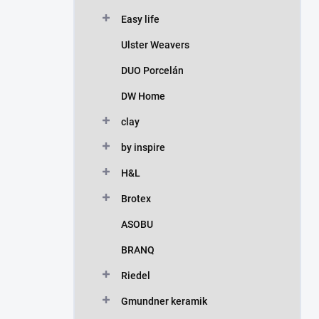
Easy life
Ulster Weavers
DUO Porcelán
DW Home
clay
by inspire
H&L
Brotex
ASOBU
BRANQ
Riedel
Gmundner keramik