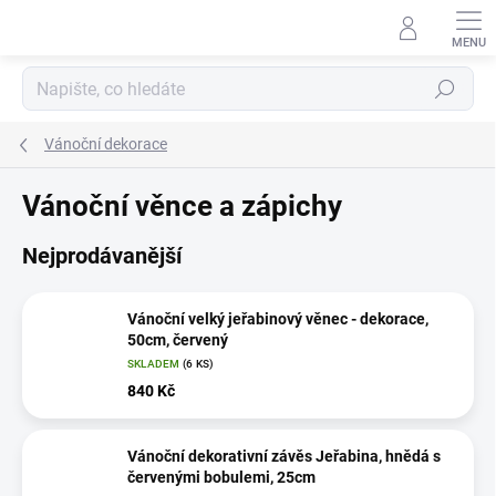
Přejít
na
obsah
Hledat
Vánoční dekorace
Vánoční věnce a zápichy
Nejprodávanější
Vánoční velký jeřabinový věnec - dekorace,
50cm, červený
SKLADEM
(6 KS)
840 Kč
Vánoční dekorativní závěs Jeřabina, hnědá s
červenými bobulemi, 25cm