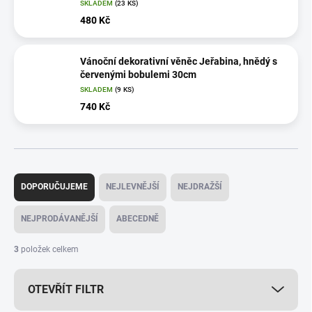
SKLADEM
(23 KS)
480 Kč
Vánoční dekorativní věněc Jeřabina, hnědý s
červenými bobulemi 30cm
SKLADEM
(9 KS)
740 Kč
Ř
a
DOPORUČUJEME
NEJLEVNĚJŠÍ
NEJDRAŽŠÍ
z
e
NEJPRODÁVANĚJŠÍ
ABECEDNĚ
n
í
3
položek celkem
p
r
OTEVŘÍT FILTR
o
d