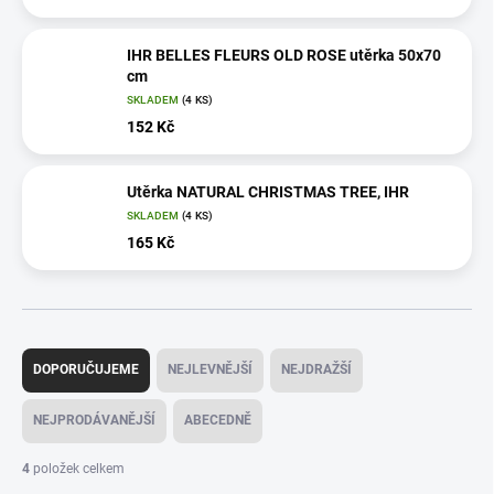
IHR BELLES FLEURS OLD ROSE utěrka 50x70
cm
SKLADEM
(4 KS)
152 Kč
Utěrka NATURAL CHRISTMAS TREE, IHR
SKLADEM
(4 KS)
165 Kč
Ř
a
DOPORUČUJEME
NEJLEVNĚJŠÍ
NEJDRAŽŠÍ
z
e
NEJPRODÁVANĚJŠÍ
ABECEDNĚ
n
í
4
položek celkem
p