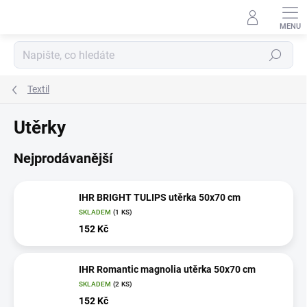
Přejít
na
obsah
Hledat
Textil
Utěrky
Nejprodávanější
IHR BRIGHT TULIPS utěrka 50x70 cm
SKLADEM
(1 KS)
152 Kč
IHR Romantic magnolia utěrka 50x70 cm
SKLADEM
(2 KS)
152 Kč