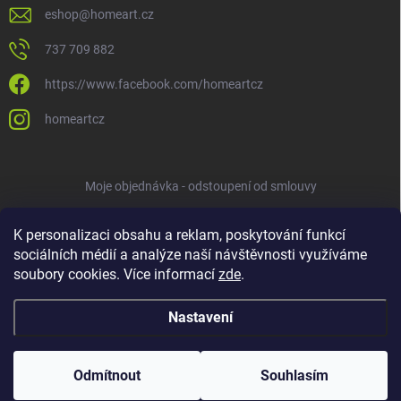
eshop
@
homeart.cz
737 709 882
https://www.facebook.com/homeartcz
homeartcz
Moje objednávka - odstoupení od smlouvy
K personalizaci obsahu a reklam, poskytování funkcí
sociálních médií a analýze naší návštěvnosti využíváme
soubory cookies. Více informací
zde
.
Nastavení
Copyright 2026
HOMEART
. Všechna práva vyhrazena.
Upravit nastavení
cookies
Odmítnout
Souhlasím
Vytvořil Shoptet
ve spolupráci s