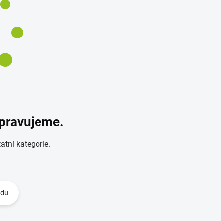
ipravujeme.
atní kategorie.
odu