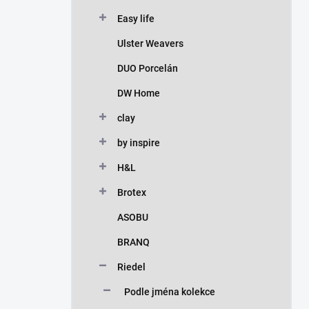
Easy life
Ulster Weavers
DUO Porcelán
DW Home
clay
by inspire
H&L
Brotex
ASOBU
BRANQ
Riedel
Podle jména kolekce