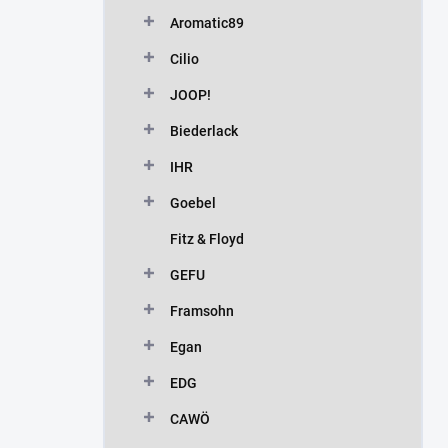
n
Aromatic89
í
p
Cilio
a
n
JOOP!
e
Biederlack
l
IHR
Goebel
Fitz & Floyd
GEFU
Framsohn
Egan
EDG
CAWÖ