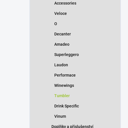
Accessories
Veloce
O
Decanter
Amadeo
Superleggero
Laudon
Performace
Winewings
Tumbler
Drink Specific
Vinum
Doplňky a příslušenství