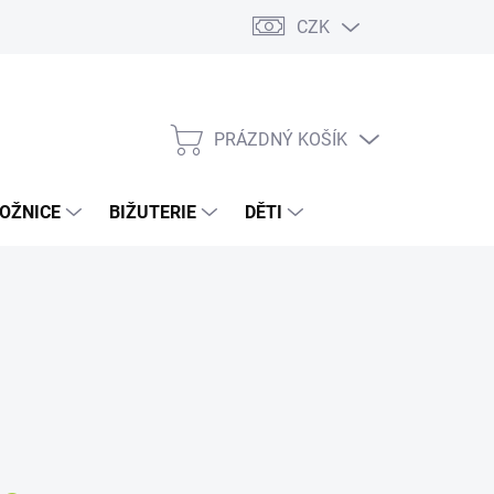
CZK
PRÁZDNÝ KOŠÍK
NÁKUPNÍ
KOŠÍK
OŽNICE
BIŽUTERIE
DĚTI