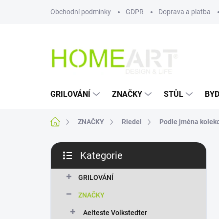
Přejít
Obchodní podmínky
GDPR
Doprava a platba
na
obsah
GRILOVÁNÍ
ZNAČKY
STŮL
BYD
Domů
ZNAČKY
Riedel
Podle jména kolek
P
Kategorie
o
Přeskočit
s
kategorie
t
GRILOVÁNÍ
r
ZNAČKY
a
n
Aelteste Volkstedter