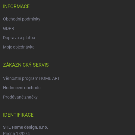
INFORMACE
Obchodní podmínky
GDPR
Doprava a platba
Moje objednávka
ZÁKAZNICKÝ SERVIS
Věrnostní program HOME ART
Hodnocení obchodu
Prodávané značky
IDENTIFIKACE
STL Home design, s.r.o.
Příčná 1892/4