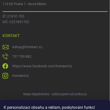
110 00 Praha 1 - Nové Město
IČ: 218 91 702
DIČ: CZ21891702
KONTAKT
eshop
@
homeart.cz
737 709 882
https://www.facebook.com/homeartcz
homeartcz
Moje objednávka - odstoupení od smlouvy
K personalizaci obsahu a reklam, poskytování funkcí