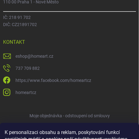
110 00 Praha 1 - Nové Město
IČ: 218 91 702
DIČ: CZ21891702
KONTAKT
eshop
@
homeart.cz
737 709 882
https://www.facebook.com/homeartcz
homeartcz
Moje objednávka - odstoupení od smlouvy
K personalizaci obsahu a reklam, poskytování funkcí