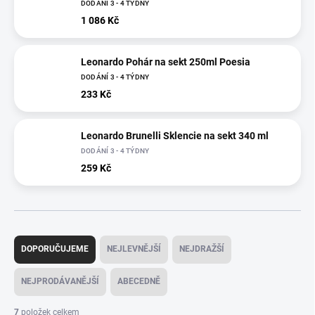
DODÁNÍ 3 - 4 TÝDNY
1 086 Kč
Leonardo Pohár na sekt 250ml Poesia
DODÁNÍ 3 - 4 TÝDNY
233 Kč
Leonardo Brunelli Sklencie na sekt 340 ml
DODÁNÍ 3 - 4 TÝDNY
259 Kč
Ř
a
DOPORUČUJEME
NEJLEVNĚJŠÍ
NEJDRAŽŠÍ
z
e
NEJPRODÁVANĚJŠÍ
ABECEDNĚ
n
í
7
položek celkem