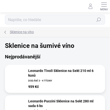
Přejít
na
obsah
Hledat
Sklenice na víno
Sklenice na šumivé víno
Nejprodávanější
Leonardo Tivoli Sklenice na Sekt 210 ml 6
kusů
DODÁNÍ 3 - 4 TÝDNY
959 Kč
Leonardo Puccini Sklenice na Sekt 280 ml
sada 6 ks