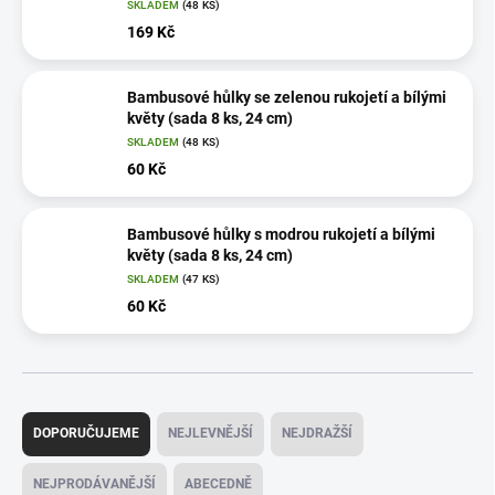
SKLADEM
(48 KS)
169 Kč
Bambusové hůlky se zelenou rukojetí a bílými
květy (sada 8 ks, 24 cm)
SKLADEM
(48 KS)
60 Kč
Bambusové hůlky s modrou rukojetí a bílými
květy (sada 8 ks, 24 cm)
SKLADEM
(47 KS)
60 Kč
Ř
a
DOPORUČUJEME
NEJLEVNĚJŠÍ
NEJDRAŽŠÍ
z
e
NEJPRODÁVANĚJŠÍ
ABECEDNĚ