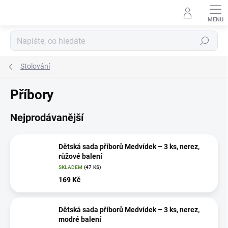
Přejít
na
obsah
Hledat
Stolování
Příbory
Nejprodávanější
Dětská sada příborů Medvídek – 3 ks, nerez,
růžové balení
SKLADEM
(47 KS)
169 Kč
Dětská sada příborů Medvídek – 3 ks, nerez,
modré balení