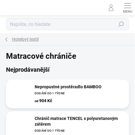
Přejít
na
obsah
Hledat
Hotelový textil
Matracové chrániče
Nejprodávanější
Nepropustné prostěradlo BAMBOO
DODÁNÍ DO 1 TÝDNE
904 Kč
od
Chránič matrace TENCEL s polyuretanovým
zátěrem
DODÁNÍ DO 1 TÝDNE