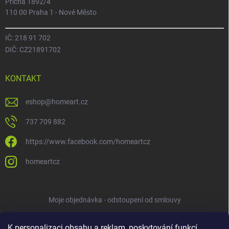
Příčná 1892/4
110 00 Praha 1 - Nové Město
IČ: 218 91 702
DIČ: CZ21891702
KONTAKT
eshop
@
homeart.cz
737 709 882
https://www.facebook.com/homeartcz
homeartcz
Moje objednávka - odstoupení od smlouvy
K personalizaci obsahu a reklam, poskytování funkcí