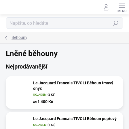
Přejít
na
obsah
Hledat
Běhouny
Lněné běhouny
Nejprodávanější
Le Jacquard Francais TIVOLI Běhoun tmavý
onyx
SKLADEM
(2 KS)
1 400 Kč
od
Le Jacquard Francais TIVOLI Běhoun pepřový
SKLADEM
(1 KS)