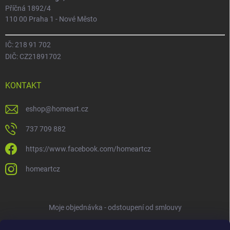
Příčná 1892/4
110 00 Praha 1 - Nové Město
IČ: 218 91 702
DIČ: CZ21891702
KONTAKT
eshop
@
homeart.cz
737 709 882
https://www.facebook.com/homeartcz
homeartcz
Moje objednávka - odstoupení od smlouvy