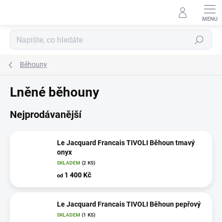
Přejít
na
obsah
Hledat
Běhouny
Lněné běhouny
Nejprodávanější
Le Jacquard Francais TIVOLI Běhoun tmavý
onyx
SKLADEM
(2 KS)
1 400 Kč
od
Le Jacquard Francais TIVOLI Běhoun pepřový
SKLADEM
(1 KS)