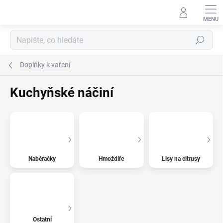
Přejít
na
obsah
Hledat
Doplňky k vaření
Kuchyňské náčiní
Naběračky
Hmoždíře
Lisy na citrusy
Ostatní