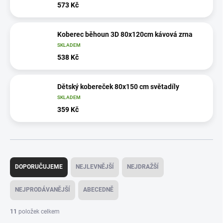
573 Kč
Koberec běhoun 3D 80x120cm kávová zrna
SKLADEM
538 Kč
Dětský kobereček 80x150 cm světadíly
SKLADEM
359 Kč
Ř
a
DOPORUČUJEME
NEJLEVNĚJŠÍ
NEJDRAŽŠÍ
z
e
NEJPRODÁVANĚJŠÍ
ABECEDNĚ
n
í
11
položek celkem
p