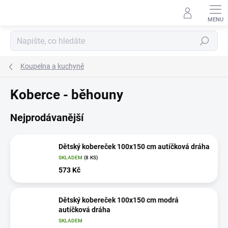
Přejít
na
obsah
Hledat
Koupelna a kuchyně
Koberce - běhouny
Nejprodávanější
Dětský kobereček 100x150 cm autíčková dráha
SKLADEM
(8 KS)
573 Kč
Dětský kobereček 100x150 cm modrá
autíčková dráha
SKLADEM