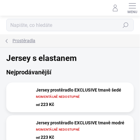
Přejít
na
obsah
Hledat
Prostěradla
Jersey s elastanem
Nejprodávanější
Jersey prostěradlo EXCLUSIVE tmavě šedé
MOMENTÁLNĚ NEDOSTUPNÉ
223 Kč
od
Jersey prostěradlo EXCLUSIVE tmavě modré
MOMENTÁLNĚ NEDOSTUPNÉ
223 Kč
od