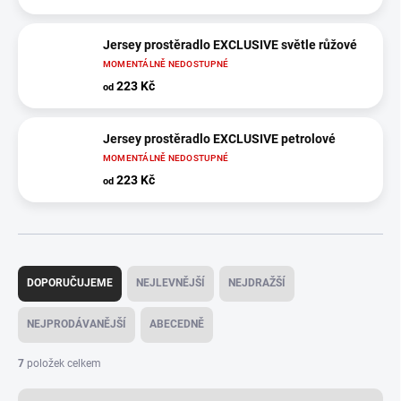
Jersey prostěradlo EXCLUSIVE světle růžové
MOMENTÁLNĚ NEDOSTUPNÉ
223 Kč
od
Jersey prostěradlo EXCLUSIVE petrolové
MOMENTÁLNĚ NEDOSTUPNÉ
223 Kč
od
Ř
a
DOPORUČUJEME
NEJLEVNĚJŠÍ
NEJDRAŽŠÍ
z
e
NEJPRODÁVANĚJŠÍ
ABECEDNĚ
n
í
7
položek celkem
p
r