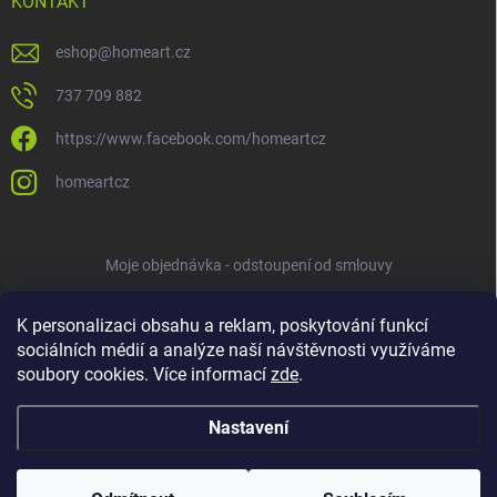
KONTAKT
eshop
@
homeart.cz
737 709 882
https://www.facebook.com/homeartcz
homeartcz
Moje objednávka - odstoupení od smlouvy
K personalizaci obsahu a reklam, poskytování funkcí
sociálních médií a analýze naší návštěvnosti využíváme
soubory cookies. Více informací
zde
.
Nastavení
Copyright 2026
HOMEART
. Všechna práva vyhrazena.
Upravit nastavení
cookies