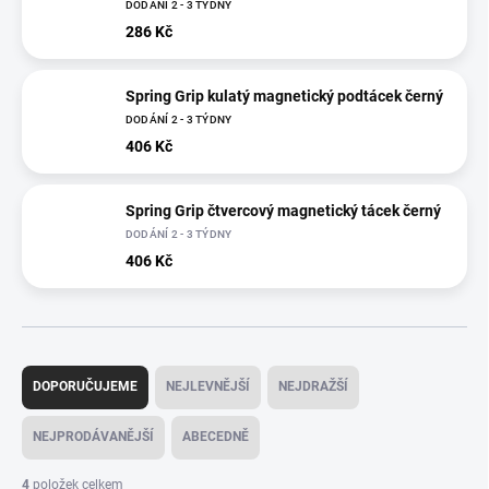
DODÁNÍ 2 - 3 TÝDNY
286 Kč
Spring Grip kulatý magnetický podtácek černý
DODÁNÍ 2 - 3 TÝDNY
406 Kč
Spring Grip čtvercový magnetický tácek černý
DODÁNÍ 2 - 3 TÝDNY
406 Kč
Ř
a
DOPORUČUJEME
NEJLEVNĚJŠÍ
NEJDRAŽŠÍ
z
e
NEJPRODÁVANĚJŠÍ
ABECEDNĚ
n
í
4
položek celkem