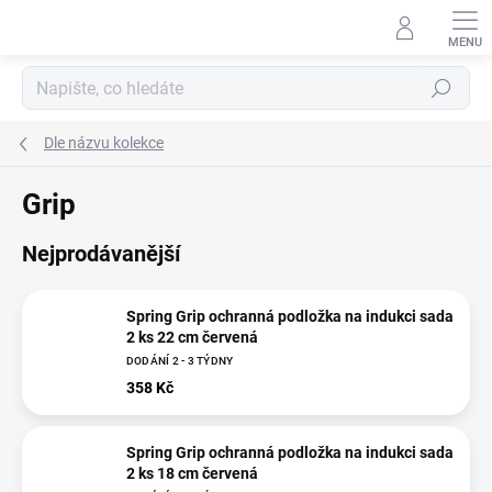
Přejít
na
obsah
Hledat
Dle názvu kolekce
Grip
Nejprodávanější
Spring Grip ochranná podložka na indukci sada
2 ks 22 cm červená
DODÁNÍ 2 - 3 TÝDNY
358 Kč
Spring Grip ochranná podložka na indukci sada
2 ks 18 cm červená