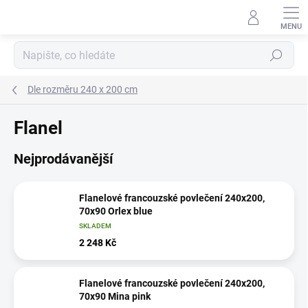
Přejít
na
obsah
Hledat
Dle rozměru 240 x 200 cm
Flanel
Nejprodávanější
Flanelové francouzské povlečení 240x200,
70x90 Orlex blue
SKLADEM
2 248 Kč
Flanelové francouzské povlečení 240x200,
70x90 Mina pink