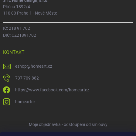
STL Home design, s.r.o.
Příčná 1892/4
110 00 Praha 1 - Nové Město
IČ: 218 91 702
DIČ: CZ21891702
KONTAKT
eshop
@
homeart.cz
737 709 882
https://www.facebook.com/homeartcz
homeartcz
Moje objednávka - odstoupení od smlouvy