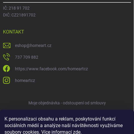
IČ: 218 91 702
DIČ: CZ21891702
KONTAKT
eshop
@
homeart.cz
737 709 882
https://www.facebook.com/homeartcz
homeartcz
Moje objednávka - odstoupení od smlouvy
K personalizaci obsahu a reklam, poskytování funkcí
sociálních médií a analýze naší návštěvnosti využíváme
soubory cookies. Více informací
zde
.