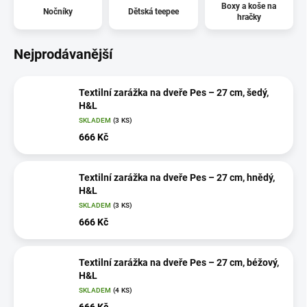
Boxy a koše na
Nočníky
Dětská teepee
hračky
Nejprodávanější
Textilní zarážka na dveře Pes – 27 cm, šedý,
H&L
SKLADEM
(3 KS)
666 Kč
Textilní zarážka na dveře Pes – 27 cm, hnědý,
H&L
SKLADEM
(3 KS)
666 Kč
Textilní zarážka na dveře Pes – 27 cm, béžový,
H&L
SKLADEM
(4 KS)