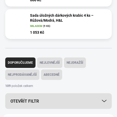
666 Kč
Sada úložných dárkových krabic 4 ks –
Růžová/Modrá, H&L
SKLADEM
(9 KS)
1 053 Kč
Ř
a
DOPORUČUJEME
NEJLEVNĚJŠÍ
NEJDRAŽŠÍ
z
e
NEJPRODÁVANĚJŠÍ
ABECEDNĚ
n
í
109
položek celkem
p
r
OTEVŘÍT FILTR
o
d
u
V