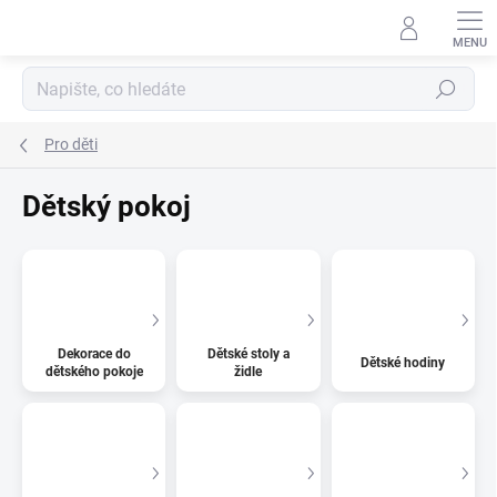
Přejít
na
obsah
Hledat
Pro děti
Dětský pokoj
Dekorace do
Dětské stoly a
Dětské hodiny
dětského pokoje
židle