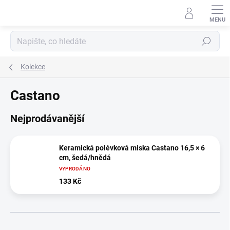
Přejít
na
obsah
Hledat
Kolekce
Castano
Nejprodávanější
Keramická polévková miska Castano 16,5 × 6
cm, šedá/hnědá
VYPRODÁNO
133 Kč
Ř