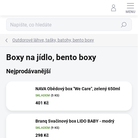
Přejít
na
obsah
Hledat
Outdorové láhve, tašky, batohy, bento boxy
Boxy na jídlo, bento boxy
Nejprodávanější
NAVA Obědový box "We Care", zelený 650ml
SKLADEM
(5 KS)
401 Kč
Branq Svačinový box LIDO BABY - modrý
SKLADEM
(9 KS)
298 Kč