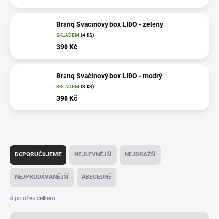
Branq Svačinový box LIDO - zelený
SKLADEM
(4 KS)
390 Kč
Branq Svačinový box LIDO - modrý
SKLADEM
(3 KS)
390 Kč
Ř
a
DOPORUČUJEME
NEJLEVNĚJŠÍ
NEJDRAŽŠÍ
z
e
NEJPRODÁVANĚJŠÍ
ABECEDNĚ
n
í
4
položek celkem
p
r