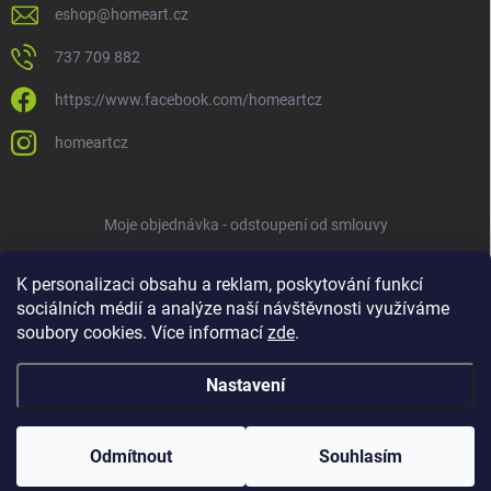
eshop
@
homeart.cz
737 709 882
https://www.facebook.com/homeartcz
homeartcz
Moje objednávka - odstoupení od smlouvy
K personalizaci obsahu a reklam, poskytování funkcí
sociálních médií a analýze naší návštěvnosti využíváme
soubory cookies. Více informací
zde
.
Nastavení
Copyright 2026
HOMEART
. Všechna práva vyhrazena.
Upravit nastavení
cookies
Odmítnout
Souhlasím
Vytvořil Shoptet
ve spolupráci s