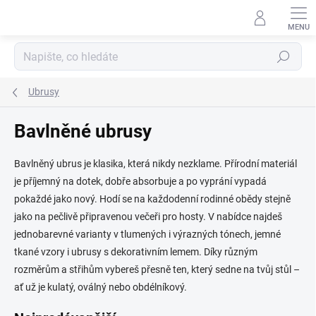
Přejít
na
obsah
Hledat
Ubrusy
Bavlněné ubrusy
Bavlněný ubrus je klasika, která nikdy nezklame. Přírodní materiál
je příjemný na dotek, dobře absorbuje a po vyprání vypadá
pokaždé jako nový. Hodí se na každodenní rodinné obědy stejně
jako na pečlivě připravenou večeři pro hosty. V nabídce najdeš
jednobarevné varianty v tlumených i výrazných tónech, jemné
tkané vzory i ubrusy s dekorativním lemem. Díky různým
rozměrům a střihům vybereš přesně ten, který sedne na tvůj stůl –
ať už je kulatý, oválný nebo obdélníkový.