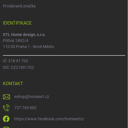
Prodávané značky
IDENTIFIKACE
STL Home design, s.r.o.
Příčná 1892/4
110 00 Praha 1 - Nové Město
IČ: 218 91 702
DIČ: CZ21891702
KONTAKT
eshop
@
homeart.cz
737 709 882
https://www.facebook.com/homeartcz