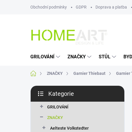
Přejít
Obchodní podmínky
GDPR
Doprava a platba
na
obsah
GRILOVÁNÍ
ZNAČKY
STŮL
BYD
Domů
ZNAČKY
Garnier Thiebaut
Garnier
P
Kategorie
o
Přeskočit
s
kategorie
t
GRILOVÁNÍ
r
ZNAČKY
a
n
Aelteste Volkstedter