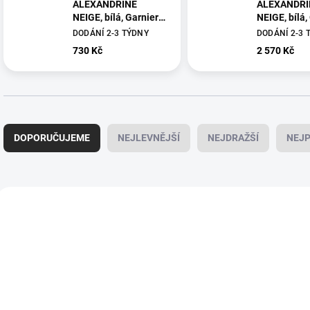
ALEXANDRINE
ALEXANDRI
NEIGE, bílá, Garnier
NEIGE, bílá,
Thiebaut
Thiebaut
DODÁNÍ 2-3 TÝDNY
DODÁNÍ 2-3 
730 Kč
2 570 Kč
Ř
a
DOPORUČUJEME
NEJLEVNĚJŠÍ
NEJDRAŽŠÍ
NEJP
z
e
n
í
V
p
ý
35884
r
p
o
i
d
s
u
p
k
r
t
o