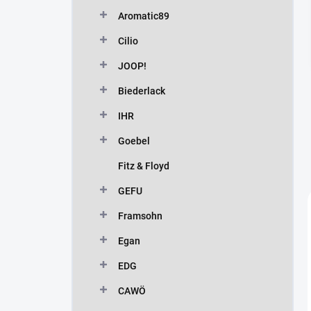
n
Aromatic89
í
p
Cilio
a
n
JOOP!
e
Biederlack
l
IHR
Goebel
Fitz & Floyd
GEFU
Framsohn
Egan
EDG
CAWÖ