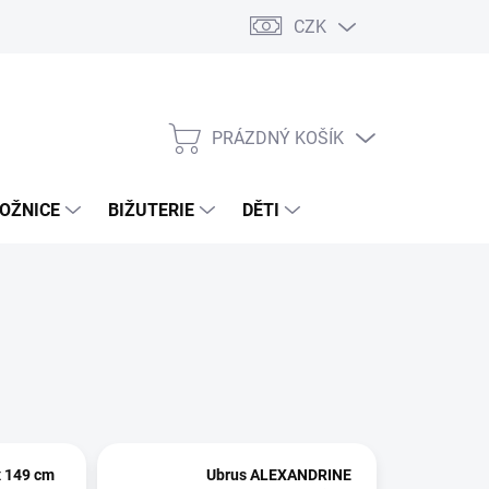
CZK
PRÁZDNÝ KOŠÍK
NÁKUPNÍ
KOŠÍK
OŽNICE
BIŽUTERIE
DĚTI
x 149 cm
Ubrus ALEXANDRINE