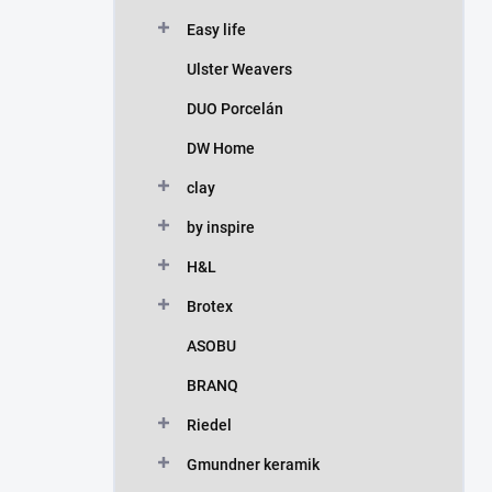
Easy life
Ulster Weavers
DUO Porcelán
DW Home
clay
by inspire
H&L
Brotex
ASOBU
BRANQ
Riedel
Gmundner keramik