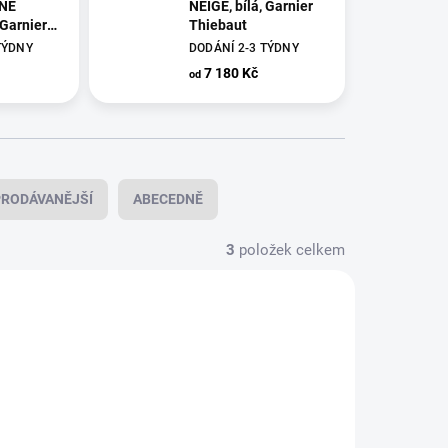
NE
NEIGE, bílá, Garnier
 Garnier
Thiebaut
TÝDNY
DODÁNÍ 2-3 TÝDNY
7 180 Kč
od
RODÁVANĚJŠÍ
ABECEDNĚ
3
položek celkem
35886
35880