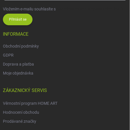
Vložením e-mailu souhlasíte s
podmínkami ochrany osobních údajů
Přihlásit se
INFORMACE
Obchodní podmínky
GDPR
Doprava a platba
Moje objednávka
ZÁKAZNICKÝ SERVIS
Věrnostní program HOME ART
Hodnocení obchodu
Prodávané značky