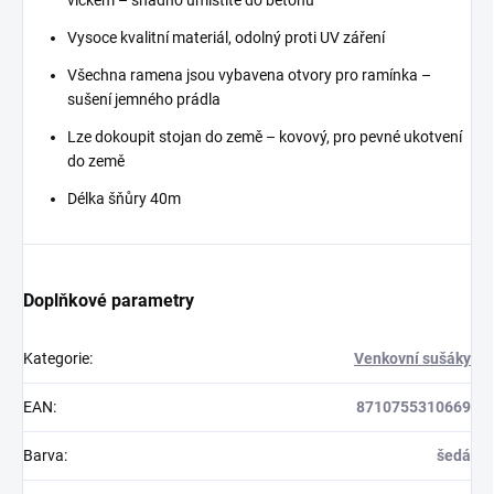
víčkem – snadno umístíte do betonu
Vysoce kvalitní materiál, odolný proti UV záření
Všechna ramena jsou vybavena otvory pro ramínka –
sušení jemného prádla
Lze dokoupit stojan do země – kovový, pro pevné ukotvení
do země
Délka šňůry 40m
Doplňkové parametry
Kategorie
:
Venkovní sušáky
EAN
:
8710755310669
Barva
:
šedá