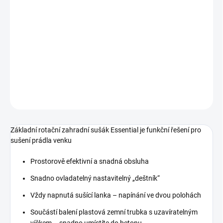
cena:
−
+
Přidat do košíku
310669
DETAILNÍ INFORMACE
ZEPTAT SE
HLÍDAT
Základní rotační zahradní sušák Essential je funkční řešení pro
sušení prádla venku
Prostorově efektivní a snadná obsluha
Snadno ovladatelný nastavitelný „deštník“
Vždy napnutá sušící lanka – napínání ve dvou polohách
Součástí balení plastová zemní trubka s uzavíratelným