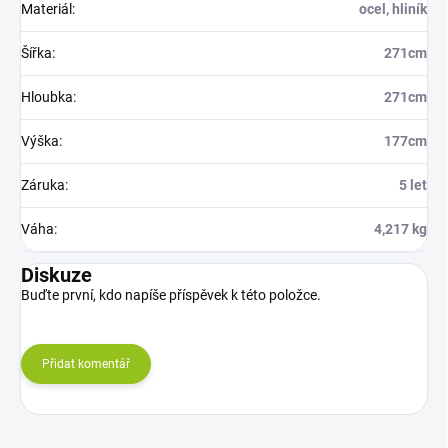
Materiál
:
ocel, hliník
Šířka
:
271cm
Hloubka
:
271cm
Výška
:
177cm
Záruka
:
5 let
Váha
:
4,217 kg
Diskuze
Buďte první, kdo napíše příspěvek k této položce.
Přidat komentář