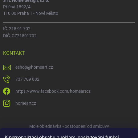
STL Home design, s.r.o.
Příčná 1892/4
110 00 Praha 1 - Nové Město
IČ: 218 91 702
DIČ: CZ21891702
KONTAKT
eshop
@
homeart.cz
737 709 882
https://www.facebook.com/homeartcz
homeartcz
Moje objednávka - odstoupení od smlouvy
K personalizaci obsahu a reklam, poskytování funkcí