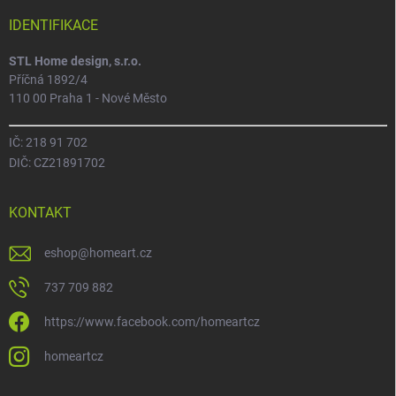
IDENTIFIKACE
STL Home design, s.r.o.
Příčná 1892/4
110 00 Praha 1 - Nové Město
IČ: 218 91 702
DIČ: CZ21891702
KONTAKT
eshop
@
homeart.cz
737 709 882
https://www.facebook.com/homeartcz
homeartcz