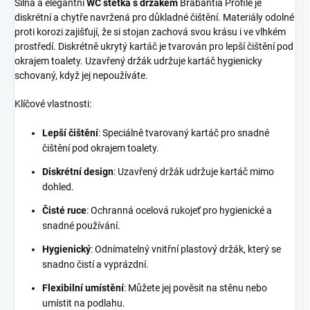
Silná a elegantní
WC štětka s držákem
Brabantia Profile je
diskrétní a chytře navržená pro důkladné čištění. Materiály odolné
proti korozi zajišťují, že si stojan zachová svou krásu i ve vlhkém
prostředí. Diskrétně ukrytý kartáč je tvarován pro lepší čištění pod
okrajem toalety. Uzavřený držák udržuje kartáč hygienicky
schovaný, když jej nepoužíváte.
Klíčové vlastnosti:
Lepší čištění
: Speciálně tvarovaný kartáč pro snadné
čištění pod okrajem toalety.
Diskrétní design
: Uzavřený držák udržuje kartáč mimo
dohled.
Čisté ruce
: Ochranná ocelová rukojeť pro hygienické a
snadné používání.
Hygienický
: Odnímatelný vnitřní plastový držák, který se
snadno čistí a vyprázdní.
Flexibilní umístění
: Můžete jej pověsit na stěnu nebo
umístit na podlahu.