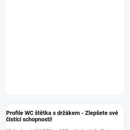
cena:
−
+
Přidat do košíku
Profile WC štětka s držákem - Silná a elegantní černá toaletní
štětka s držákem.
Speciálně tvarovaný kartáč
, ochranná ocelová
rukojeť, odnímatelný plastový držák, materiály odolné proti korozi.
10-letá záruka.
483349
DETAILNÍ INFORMACE
ZEPTAT SE
HLÍDAT
Profile WC štětka s držákem - Zlepšete své
čistící schopnosti!