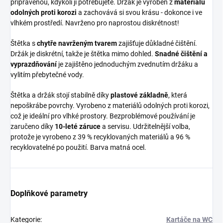
připravenou, kdykoli ji potřebujete. Držák je vyroben z
materiálů
odolných proti korozi
a zachovává si svou krásu - dokonce i ve
vlhkém prostředí. Navrženo pro naprostou diskrétnost!
Štětka s
chytře navrženým tvarem
zajišťuje důkladné čištění.
Držák je diskrétní, takže je štětka mimo dohled.
Snadné čištění a
vyprazdňování
je zajištěno jednoduchým zvednutím držáku a
vylitím přebytečné vody.
Štětka a držák stojí stabilně díky
plastové základně
, která
nepoškrábe povrchy. Vyrobeno z materiálů odolných proti korozi,
což je ideální pro vlhké prostory. Bezproblémové používání je
zaručeno díky
10-leté záruce
a servisu. Udržitelnější volba,
protože je vyrobeno z 39 % recyklovaných materiálů a 96 %
recyklovatelné po použití. Barva matná ocel.
Doplňkové parametry
Kategorie
:
Kartáče na WC