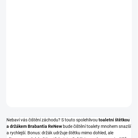
cena:
−
+
Přidat do košíku
ReNew WC štětka s držákem
- důkladné čištění díky chytrému
tvaru, diskrétní držák, snadné čištění a vyprazdňování, plastová
základna, materiály odolné proti korozi, 10-letá záruka, vyrobeno z
39 % recyklovaných materiálů, 96 % recyklovatelné, barva matná
ocel.
385285
DETAILNÍ INFORMACE
ZEPTAT SE
HLÍDAT
Nebaví vás čištění záchodu? S touto spolehlivou
toaletní štětkou
a držákem Brabantia ReNew
bude čištění toalety mnohem snazší
a rychlejší. Bonus: držák udržuje štětku mimo dohled, ale