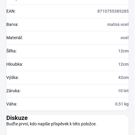
EAN
:
8710755385285
Barva
:
matná ocel
Materiál
:
ocel
Šířka
:
12cm
Hloubka
:
12cm
Výška
:
42cm
Záruka
:
10 let
Váha
:
0,51 kg
Diskuze
Buďte první, kdo napíše příspěvek k této položce.