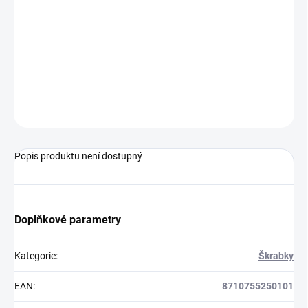
cena:
−
+
Přidat do košíku
250101
ZEPTAT SE
HLÍDAT
Popis produktu není dostupný
Doplňkové parametry
Kategorie
:
Škrabky
EAN
:
8710755250101