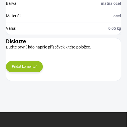
Barva
:
matná ocel
Materiál
:
ocel
Váha
:
0,05 kg
Diskuze
Buďte první, kdo napíše příspěvek k této položce.
Přidat komentář
Z
á