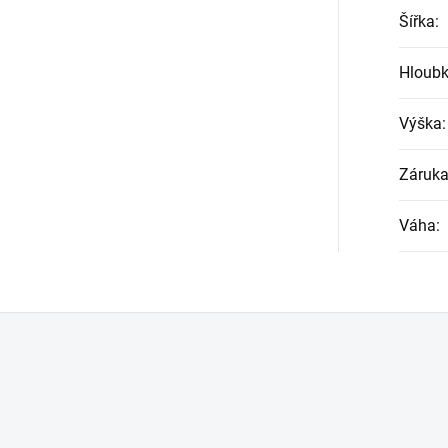
Šířka
:
Hloub
Výška
:
Záruk
Váha
: