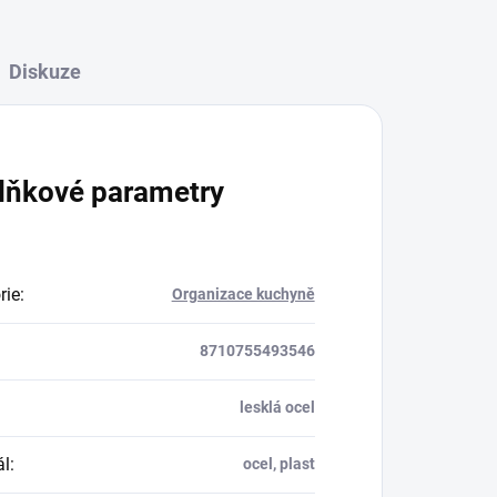
Diskuze
lňkové parametry
rie
:
Organizace kuchyně
8710755493546
lesklá ocel
ál
:
ocel, plast