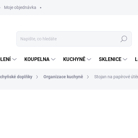
Moje objednávka
Hledat
LENÍ
KOUPELNA
KUCHYNĚ
SKLENICE
L
chyňské doplňky
Organizace kuchyně
Stojan na papírové útěr
ocení
ZNAČKA:
BRABANTIA
645 Kč
533 Kč bez DPH