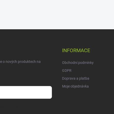
INFORMACE
ce o nových produktech na
Obchodní podmínky
GDPR
Doprava a platba
Moje objednávka
sobních údajů