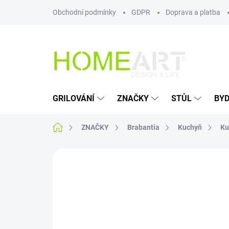
Přejít
Obchodní podmínky
GDPR
Doprava a platba
na
obsah
GRILOVÁNÍ
ZNAČKY
STŮL
BYD
Domů
ZNAČKY
Brabantia
Kuchyň
Ku
Neohodnoceno
Podrobnosti hodn
AKCE