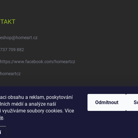
TAKT
eshop
@
homeart.cz
737 709 882
https://www.facebook.com/homeartcz
homeartcz
Moje objednávka - odstoupení od smlouvy
zaci obsahu a reklam, poskytování
Odmítnout
S
lních médií a analýze naší
i využíváme soubory cookies. Více
de
.
í
pravit nastavení cookies