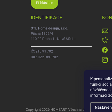
Přihlásit se
IDENTIFIKACE
KON
STL Home design, s.r.o.
Příčná 1892/4
110 00 Praha 1 - Nové Město
IČ: 218 91 702
DIČ: CZ21891702
K personali
funkcí sociá
návštěvnost
informací
z
Nastaven
Copyright 2026
HOMEART
. Všechna práva vyhrazena.
U