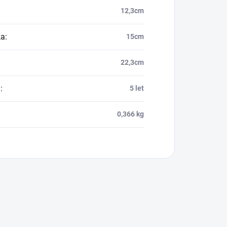
12,3cm
ka
:
15cm
22,3cm
a
:
5 let
0,366 kg